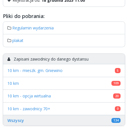
Rejestracja od:
18 grudnia 2025 11:00
Pliki do pobrania:
Regulamin wydarzenia
plakat
Zapisani zawodnicy do danego dystansu
10 km - mieszk. gm. Gniewino
5
10 km
109
10 km - opcja wirtualna
20
10 km - zawodnicy 70+
0
Wszyscy
134