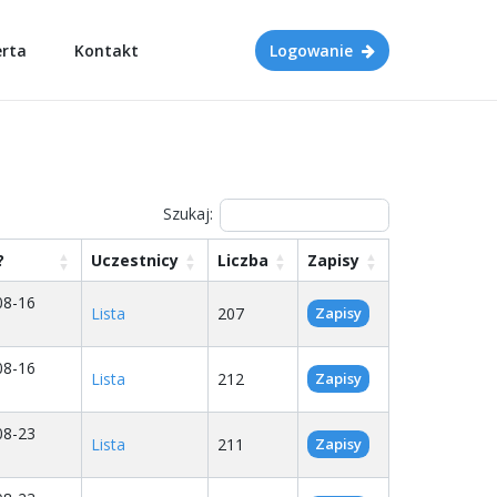
erta
Kontakt
Logowanie
Szukaj:
?
Uczestnicy
Liczba
Zapisy
08-16
Lista
207
Zapisy
08-16
Lista
212
Zapisy
08-23
Lista
211
Zapisy