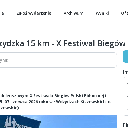
ia
Zgłoś wydarzenie
Archiwum
Wyniki
Of
ydzka 15 km - X Festiwal Biegów 
yniki
I
ubileuszowym X Festiwalu Biegów Polski Północnej i
5–07 czerwca 2026 roku
we
Wdzydzach Kiszewskich
, na
szewskie)
.
Pl