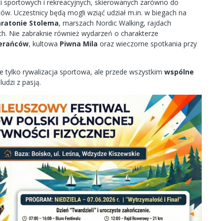
i sportowych i rekreacyjnych, skierowanych zarówno do
tów. Uczestnicy będą mogli wziąć udział m.in. w biegach na
ratonie Stolema
, marszach Nordic Walking, rajdach
ch. Nie zabraknie również wydarzeń o charakterze
ierańców
, kultowa
Piwna Mila
oraz wieczorne spotkania przy
ie tylko rywalizacja sportowa, ale przede wszystkim
wspólne
ludzi z pasją.