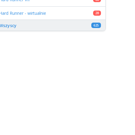
Hard Runner - wirtualnie
28
Wszyscy
625