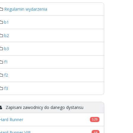
Regulamin wydarzenia
b1
b2
b3
f1
f2
f3
Zapisani zawodnicy do danego dystansu
Hard Runner
529
Hard Runner VIP
68