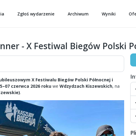
ia
Zgłoś wydarzenie
Archiwum
Wyniki
Of
nner - X Festiwal Biegów Polski P
I
ubileuszowym X Festiwalu Biegów Polski Północnej i
5–07 czerwca 2026 roku
we
Wdzydzach Kiszewskich
, na
szewskie)
.
Pl